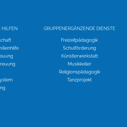
 HILFEN
GRUPPENERGÄNZENDE DIENSTE
chaft
Freizeitpädagogik
lienhilfe
Schulförderung
reuung
Künstlerwerkstatt
treuung
Musikkeller
Religionspädagogik
system
Tanzprojekt
ung