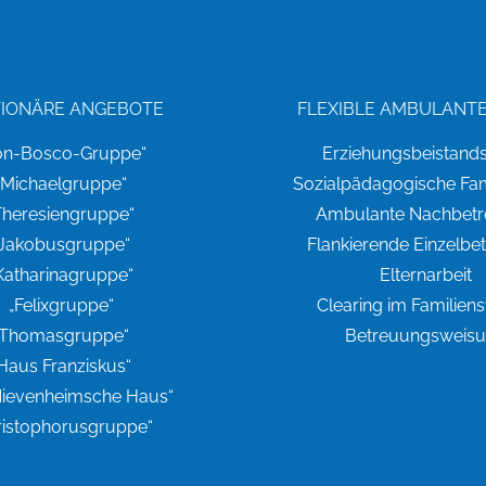
TIONÄRE ANGEBOTE
FLEXIBLE AMBULANTE
on-Bosco-Gruppe“
Erziehungsbeistands
„Michaelgruppe“
Sozialpädagogische Fami
Theresiengruppe“
Ambulante Nachbet
„Jakobusgruppe“
Flankierende Einzelbe
Katharinagruppe“
Elternarbeit
„Felixgruppe“
Clearing im Familien
„Thomasgruppe“
Betreuungsweis
Haus Franziskus“
Nievenheimsche Haus“
ristophorusgruppe“