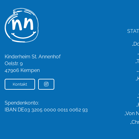
STA
„D
Kinderheim St. Annenhof
„
Oelstr. 9
47906 Kempen
„
Kontakt
Spendenkonto:
„
IBAN DE03 3205 0000 0011 0062 93
„Von 
„Ch