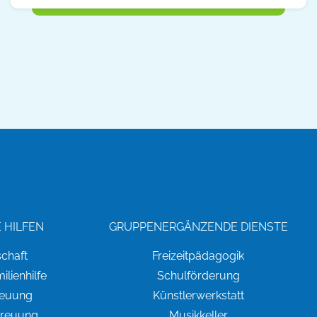
 HILFEN
GRUPPENERGÄNZENDE DIENSTE
chaft
Freizeitpädagogik
lienhilfe
Schulförderung
reuung
Künstlerwerkstatt
treuung
Musikkeller