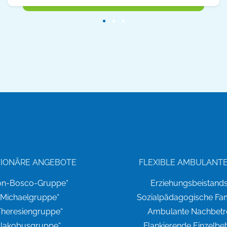
TIONÄRE ANGEBOTE
FLEXIBLE AMBULANTE
on-Bosco-Gruppe“
Erziehungsbeistands
„Michaelgruppe“
Sozialpädagogische Fami
Theresiengruppe“
Ambulante Nachbet
„Jakobusgruppe“
Flankierende Einzelbe