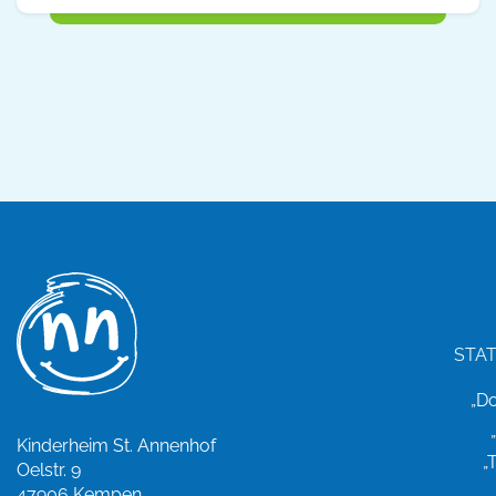
STA
„D
Kinderheim St. Annenhof
„
Oelstr. 9
47906 Kempen