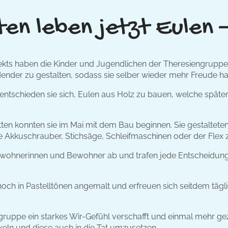
en leben jetzt Eulen 
ekts haben die Kinder und Jugendlichen der Theresiengruppe
ender zu gestalten, sodass sie selber wieder mehr Freude ha
tschieden sie sich, Eulen aus Holz zu bauen, welche später
ten konnten sie im Mai mit dem Bau beginnen. Sie gestalteten
 Akkuschrauber, Stichsäge, Schleifmaschinen oder der Flex zw
Bewohnerinnen und Bewohner ab und trafen jede Entscheidung
noch in Pastelltönen angemalt und erfreuen sich seitdem tägl
gruppe ein starkes Wir-Gefühl verschafft und einmal mehr gezeig
eln und diese auch in die Tat umzusetzen.